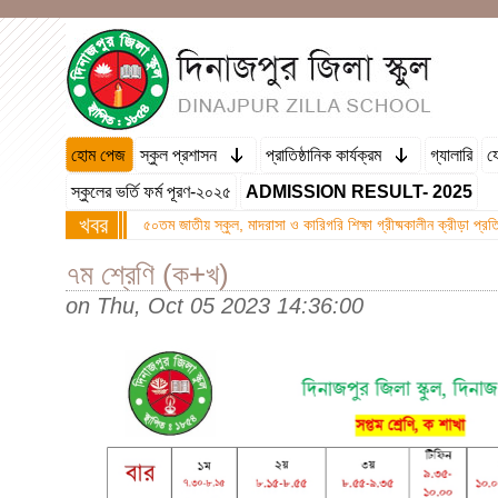
হোম পেজ
স্কুল প্রশাসন
প্রাতিষ্ঠানিক কার্যক্রম
গ্যালারি
য
স্কুলের ভর্তি ফর্ম পূরণ-২০২৫
ADMISSION RESULT- 2025
খবর
৫০তম জাতীয় স্কুল, মাদরাসা ও কারিগরি শিক্ষা গ্রীষ্মকালীন ক্রীড়া প্
৭ম শ্রেণি (ক+খ)
on
Thu, Oct 05 2023 14:36:00